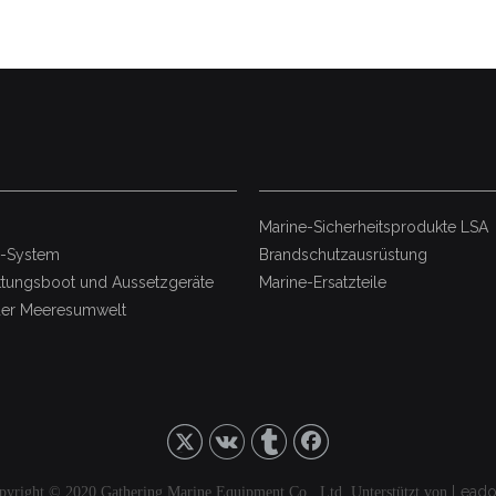
Marine-Sicherheitsprodukte LSA
i-System
Brandschutzausrüstung
tungsboot und Aussetzgeräte
Marine-Ersatzteile
der Meeresumwelt
Lead
pyright © 2020 Gathering Marine Equipment
Co., Ltd. Unterstützt von