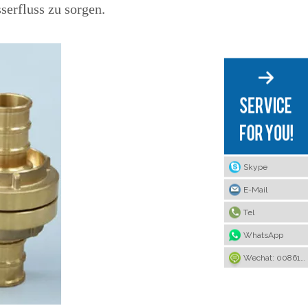
erfluss zu sorgen.
Skype
E-Mail
Tel
WhatsApp
Wechat: 008615922636221