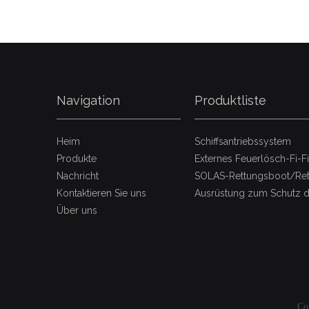
Navigation
Produktliste
Heim
Schiffsantriebssystem
Produkte
Externes Feuerlösch-Fi-F
Nachricht
SOLAS-Rettungsboot/Ret
Kontaktieren Sie uns
Ausrüstung zum Schutz 
Über uns
Co