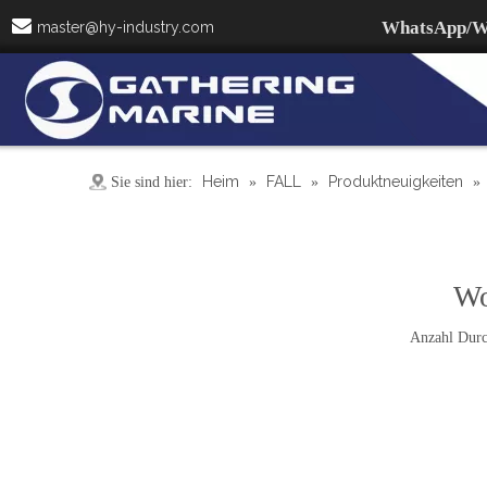

WhatsApp/W
master@hy-industry.com
Heim
FALL
Produktneuigkeiten
Sie sind hier:
»
»
»
Wo
Anzahl Durc