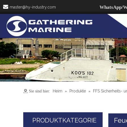

WhatsApp/W
master@hy-industry.com
Heim
Produkte
FFS Sicherheits- 
Sie sind hier:
»
»
Feu
PRODUKTKATEGORIE