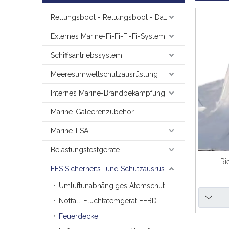
Rettungsboot - Rettungsboot - Davit
Externes Marine-Fi-Fi-Fi-Fi-System zur Brandbekämpfung
Schiffsantriebssystem
Meeresumweltschutzausrüstung
Internes Marine-Brandbekämpfungssystem
Marine-Galeerenzubehör
Marine-LSA
Belastungstestgeräte
Ri
FFS Sicherheits- und Schutzausrüstung für die Brandbekämpfung
Umluftunabhängiges Atemschutzgerät (Pressluftatmer).
Notfall-Fluchtatemgerät EEBD
Feuerdecke