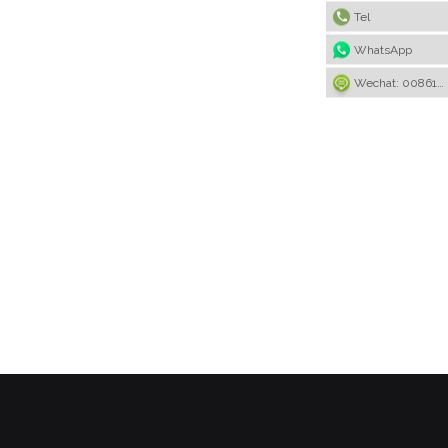
Tel
WhatsApp
Wechat: 008615922636221