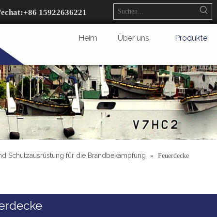
echat:+
86 15922636221
Heim
Über uns
Produkte
und Schutzausrüstung für die Brandbekämpfung
»
Feuerdecke
erdecke