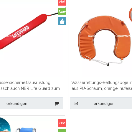
ssersicherheitsausrüstung
Wasserrettungs-Rettungsboje 
gsschlauch NBR Life Guard zum
aus PU-Schaum, orange, hufeis
Schwimmen
erkundigen
erkundigen