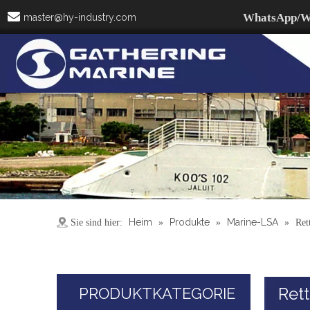

WhatsApp/W
master@hy-industry.com
Heim
Produkte
Marine-LSA
Sie sind hier:
»
»
»
Ret
Ret
PRODUKTKATEGORIE