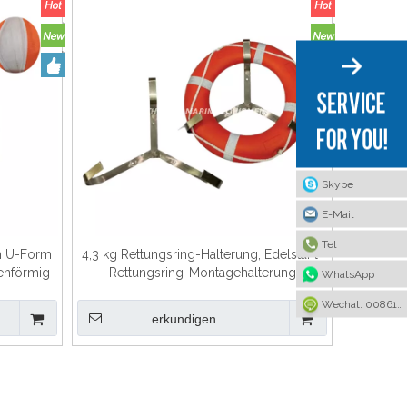
Skype
E-Mail
Tel
in U-Form
4,3 kg Rettungsring-Halterung, Edelstahl-
enförmig
Rettungsring-Montagehalterung
WhatsApp
Wechat: 008615922636221
erkundigen