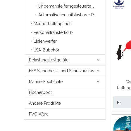
Unbemannte ferngesteuerte Rettungsboje
Automatischer aufblasbarer Rettungsring zum Werfen
Marine-Rettungsnetz
Personaltransferkorb
Linienwerfer
LSA-Zubehör
Belastungstestgeräte
FFS Sicherheits- und Schutzausrüstung für die Brandbekämpfung
Marine-Ersatzteile
Wa
Rettun
Fischerboot
Andere Produkte
PVC-Ware