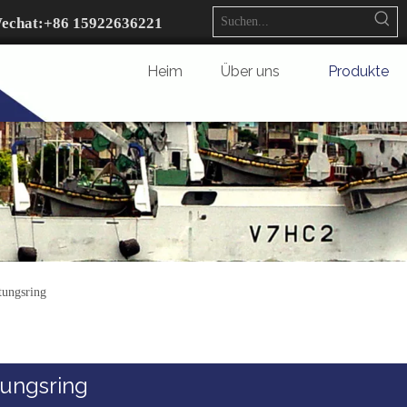
echat:+
86 15922636221
Heim
Über uns
Produkte
tungsring
tungsring